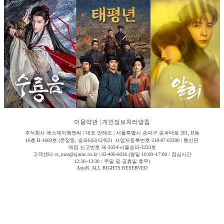
이용약관
|
개인정보처리방침
주식회사 에스제이엠엔씨 | 대표 안해조 | 서울특별시 송파구 송파대로 201, B동
16층 B-1609호 (문정동, 송파테라타워2) 사업자등록번호 218-87-02390 | 통신판
매업 신고번호 제-2024-서울송파-3233호
고객센터 cs_moa@sjmnc.co.kr | 02-400-6036 (평일 10:00~17:00 / 점심시간
12:30~13:30 / 주말 및 공휴일 휴무)
AsiaN. ALL RIGHTS RESERVED