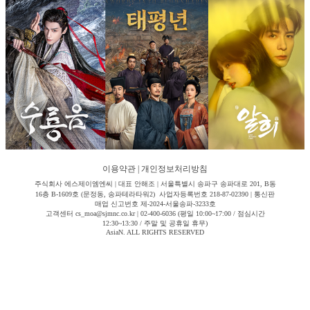
이용약관
|
개인정보처리방침
주식회사 에스제이엠엔씨 | 대표 안해조 | 서울특별시 송파구 송파대로 201, B동
16층 B-1609호 (문정동, 송파테라타워2) 사업자등록번호 218-87-02390 | 통신판
매업 신고번호 제-2024-서울송파-3233호
고객센터 cs_moa@sjmnc.co.kr | 02-400-6036 (평일 10:00~17:00 / 점심시간
12:30~13:30 / 주말 및 공휴일 휴무)
AsiaN. ALL RIGHTS RESERVED