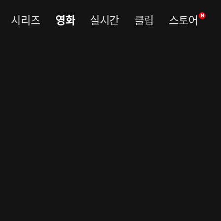
시리즈
영화
실시간
클립
스토어
N