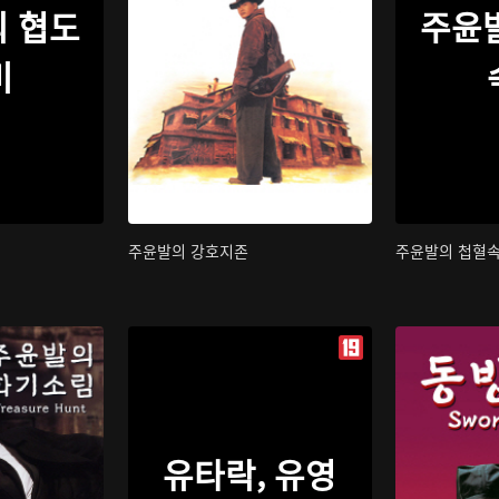
 협도
주윤
비
주윤발의 강호지존
주윤발의 첩혈
유타락, 유영