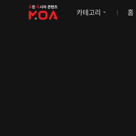
MOA
카테고리
홈