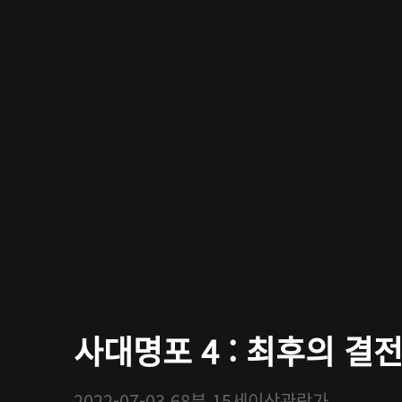
사대명포 4 : 최후의 결
2022-07-03
68분
15세이상관람가