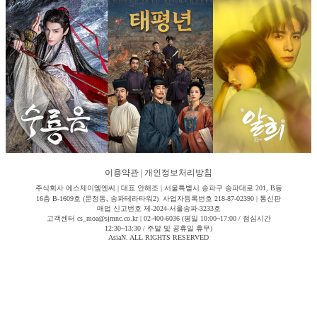
이용약관
|
개인정보처리방침
주식회사 에스제이엠엔씨 | 대표 안해조 | 서울특별시 송파구 송파대로 201, B동
16층 B-1609호 (문정동, 송파테라타워2) 사업자등록번호 218-87-02390 | 통신판
매업 신고번호 제-2024-서울송파-3233호
고객센터 cs_moa@sjmnc.co.kr | 02-400-6036 (평일 10:00~17:00 / 점심시간
12:30~13:30 / 주말 및 공휴일 휴무)
AsiaN. ALL RIGHTS RESERVED