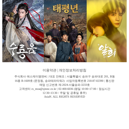
이용약관
|
개인정보처리방침
주식회사 에스제이엠엔씨 | 대표 안해조 | 서울특별시 송파구 송파대로 201, B동
16층 B-1609호 (문정동, 송파테라타워2) 사업자등록번호 218-87-02390 | 통신판
매업 신고번호 제-2024-서울송파-3233호
고객센터 cs_moa@sjmnc.co.kr | 02-400-6036 (평일 10:00~17:00 / 점심시간
12:30~13:30 / 주말 및 공휴일 휴무)
AsiaN. ALL RIGHTS RESERVED