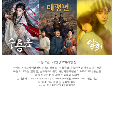
이용약관
|
개인정보처리방침
주식회사 에스제이엠엔씨 | 대표 안해조 | 서울특별시 송파구 송파대로 201, B동
16층 B-1609호 (문정동, 송파테라타워2) 사업자등록번호 218-87-02390 | 통신판
매업 신고번호 제-2024-서울송파-3233호
고객센터 cs_moa@sjmnc.co.kr | 02-400-6036 (평일 10:00~17:00 / 점심시간
12:30~13:30 / 주말 및 공휴일 휴무)
AsiaN. ALL RIGHTS RESERVED