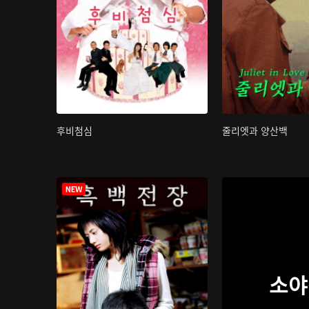
후비첨심
줄리엣과 양산백
소야