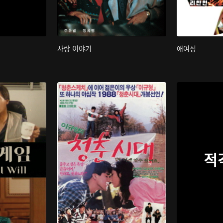
사랑 이야기
애여성
적