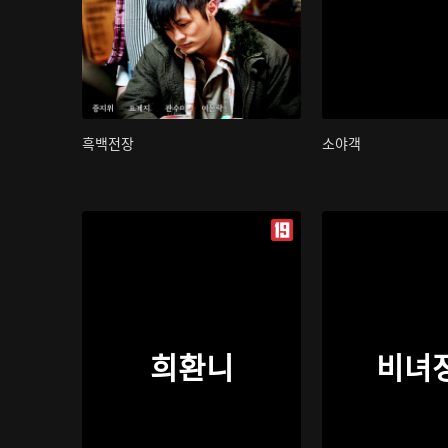
흑백전장
소야객
희환니
비녀