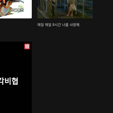
매일 매일 8시간 너를 사랑해
각비협