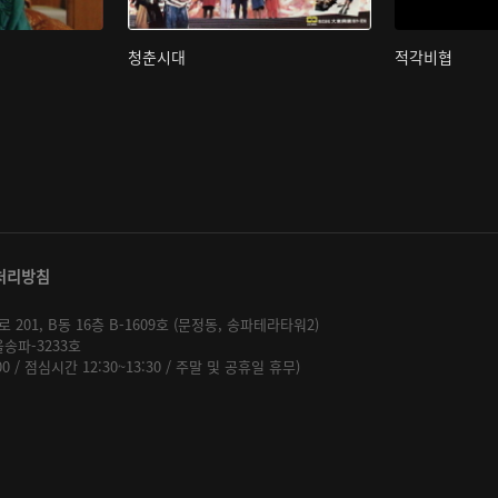
청춘시대
적각비협
처리방침
01, B동 16층 B-1609호 (문정동, 송파테라타워2)
울송파-3233호
:00 / 점심시간 12:30~13:30 / 주말 및 공휴일 휴무)