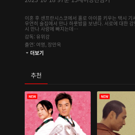
이혼 후 샌프란시스코에서 홀로 아이를 키우는 택시 기
우연히 술집에서 만나 하룻밤을 보낸다. 서로에 대한 강
시 만나 사랑에 빠지는데…
감독:
유위강
출연:
여명,
장만옥
관람등급:
더보기
추천