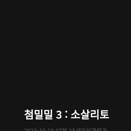
첨밀밀 3 : 소살리토
2023-10-18
97분
15세이상관람가