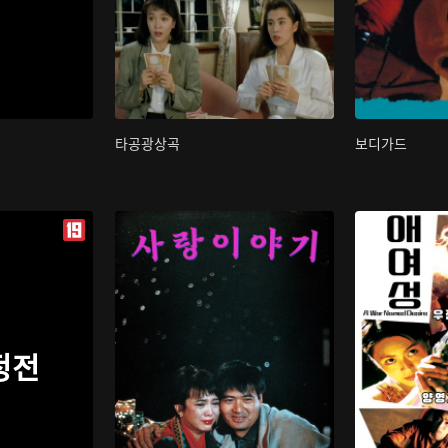
타공광상곡
보디가드
정전