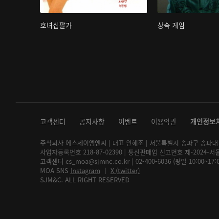
호녀십팔가
상속 게임
고객센터
공지사항
이벤트
이용약관
개인정보
주식회사 에스제이엠엔씨 | 대표 안해조 | 서울특별시 송파구 송파대로 2
사업자등록번호 218-87-02390 | 통신판매업 신고번호 제-2024-서
고객센터 cs_moa@sjmnc.co.kr | 02-400-6036 (평일 10:00~17
MOA SNS
Instagram
│
X (twitter)
SJM&C. ALL RIGHT RESERVED