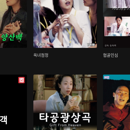
옥녀첨정
협골인심
객