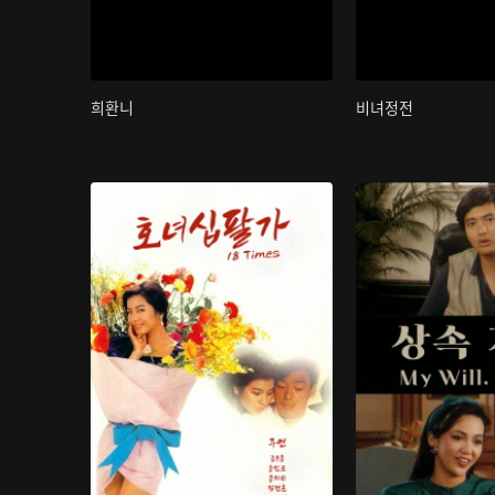
희환니
비녀정전