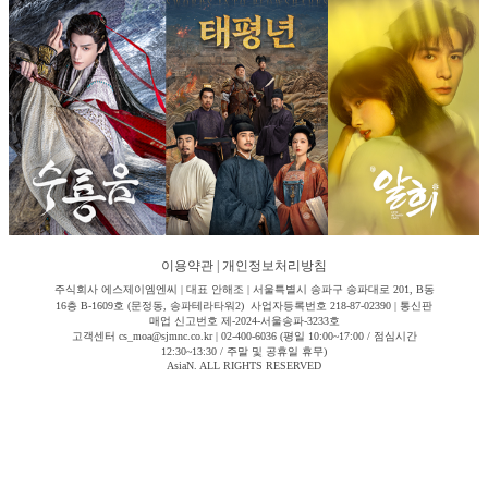
이용약관
|
개인정보처리방침
주식회사 에스제이엠엔씨 | 대표 안해조 | 서울특별시 송파구 송파대로 201, B동
16층 B-1609호 (문정동, 송파테라타워2) 사업자등록번호 218-87-02390 | 통신판
매업 신고번호 제-2024-서울송파-3233호
고객센터 cs_moa@sjmnc.co.kr | 02-400-6036 (평일 10:00~17:00 / 점심시간
12:30~13:30 / 주말 및 공휴일 휴무)
AsiaN. ALL RIGHTS RESERVED