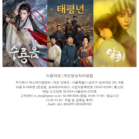
이용약관
|
개인정보처리방침
주식회사 에스제이엠엔씨 | 대표 안해조 | 서울특별시 송파구 송파대로 201, B동
16층 B-1609호 (문정동, 송파테라타워2) 사업자등록번호 218-87-02390 | 통신판
매업 신고번호 제-2024-서울송파-3233호
고객센터 cs_moa@sjmnc.co.kr | 02-400-6036 (평일 10:00~17:00 / 점심시간
12:30~13:30 / 주말 및 공휴일 휴무)
AsiaN. ALL RIGHTS RESERVED