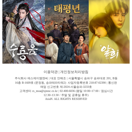
이용약관
|
개인정보처리방침
주식회사 에스제이엠엔씨 | 대표 안해조 | 서울특별시 송파구 송파대로 201, B동
16층 B-1609호 (문정동, 송파테라타워2) 사업자등록번호 218-87-02390 | 통신판
매업 신고번호 제-2024-서울송파-3233호
고객센터 cs_moa@sjmnc.co.kr | 02-400-6036 (평일 10:00~17:00 / 점심시간
12:30~13:30 / 주말 및 공휴일 휴무)
AsiaN. ALL RIGHTS RESERVED