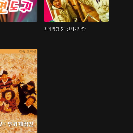
최가박당 5 : 신최가박당