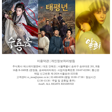
이용약관
|
개인정보처리방침
주식회사 에스제이엠엔씨 | 대표 안해조 | 서울특별시 송파구 송파대로 201, B동
16층 B-1609호 (문정동, 송파테라타워2) 사업자등록번호 218-87-02390 | 통신판
매업 신고번호 제-2024-서울송파-3233호
고객센터 cs_moa@sjmnc.co.kr | 02-400-6036 (평일 10:00~17:00 / 점심시간
12:30~13:30 / 주말 및 공휴일 휴무)
AsiaN. ALL RIGHTS RESERVED