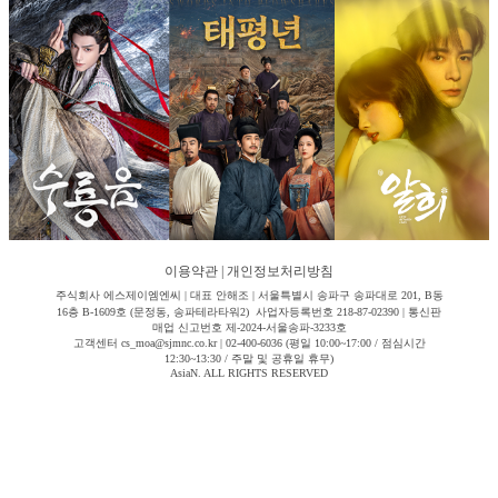
이용약관
|
개인정보처리방침
주식회사 에스제이엠엔씨 | 대표 안해조 | 서울특별시 송파구 송파대로 201, B동
16층 B-1609호 (문정동, 송파테라타워2) 사업자등록번호 218-87-02390 | 통신판
매업 신고번호 제-2024-서울송파-3233호
고객센터 cs_moa@sjmnc.co.kr | 02-400-6036 (평일 10:00~17:00 / 점심시간
12:30~13:30 / 주말 및 공휴일 휴무)
AsiaN. ALL RIGHTS RESERVED