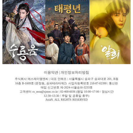
이용약관
|
개인정보처리방침
주식회사 에스제이엠엔씨 | 대표 안해조 | 서울특별시 송파구 송파대로 201, B동
16층 B-1609호 (문정동, 송파테라타워2) 사업자등록번호 218-87-02390 | 통신판
매업 신고번호 제-2024-서울송파-3233호
고객센터 cs_moa@sjmnc.co.kr | 02-400-6036 (평일 10:00~17:00 / 점심시간
12:30~13:30 / 주말 및 공휴일 휴무)
AsiaN. ALL RIGHTS RESERVED