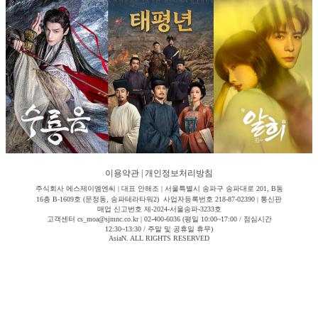
이용약관
|
개인정보처리방침
주식회사 에스제이엠엔씨 | 대표 안해조 | 서울특별시 송파구 송파대로 201, B동
16층 B-1609호 (문정동, 송파테라타워2) 사업자등록번호 218-87-02390 | 통신판
매업 신고번호 제-2024-서울송파-3233호
고객센터 cs_moa@sjmnc.co.kr | 02-400-6036 (평일 10:00~17:00 / 점심시간
12:30~13:30 / 주말 및 공휴일 휴무)
AsiaN. ALL RIGHTS RESERVED