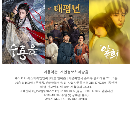
이용약관
|
개인정보처리방침
주식회사 에스제이엠엔씨 | 대표 안해조 | 서울특별시 송파구 송파대로 201, B동
16층 B-1609호 (문정동, 송파테라타워2) 사업자등록번호 218-87-02390 | 통신판
매업 신고번호 제-2024-서울송파-3233호
고객센터 cs_moa@sjmnc.co.kr | 02-400-6036 (평일 10:00~17:00 / 점심시간
12:30~13:30 / 주말 및 공휴일 휴무)
AsiaN. ALL RIGHTS RESERVED