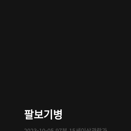
팔보기병
2023-10-05
97분
15세이상관람가