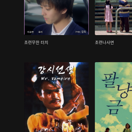
초련무한 터치
초련나사면