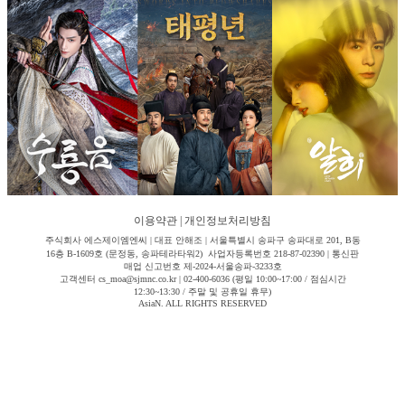
이용약관
|
개인정보처리방침
주식회사 에스제이엠엔씨 | 대표 안해조 | 서울특별시 송파구 송파대로 201, B동
16층 B-1609호 (문정동, 송파테라타워2) 사업자등록번호 218-87-02390 | 통신판
매업 신고번호 제-2024-서울송파-3233호
고객센터 cs_moa@sjmnc.co.kr | 02-400-6036 (평일 10:00~17:00 / 점심시간
12:30~13:30 / 주말 및 공휴일 휴무)
AsiaN. ALL RIGHTS RESERVED