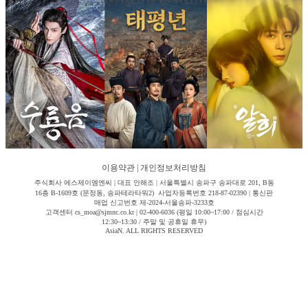
이용약관
|
개인정보처리방침
주식회사 에스제이엠엔씨 | 대표 안해조 | 서울특별시 송파구 송파대로 201, B동
16층 B-1609호 (문정동, 송파테라타워2) 사업자등록번호 218-87-02390 | 통신판
매업 신고번호 제-2024-서울송파-3233호
고객센터 cs_moa@sjmnc.co.kr | 02-400-6036 (평일 10:00~17:00 / 점심시간
12:30~13:30 / 주말 및 공휴일 휴무)
AsiaN. ALL RIGHTS RESERVED