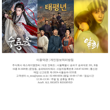
이용약관
|
개인정보처리방침
주식회사 에스제이엠엔씨 | 대표 안해조 | 서울특별시 송파구 송파대로 201, B동
16층 B-1609호 (문정동, 송파테라타워2) 사업자등록번호 218-87-02390 | 통신판
매업 신고번호 제-2024-서울송파-3233호
고객센터 cs_moa@sjmnc.co.kr | 02-400-6036 (평일 10:00~17:00 / 점심시간
12:30~13:30 / 주말 및 공휴일 휴무)
AsiaN. ALL RIGHTS RESERVED