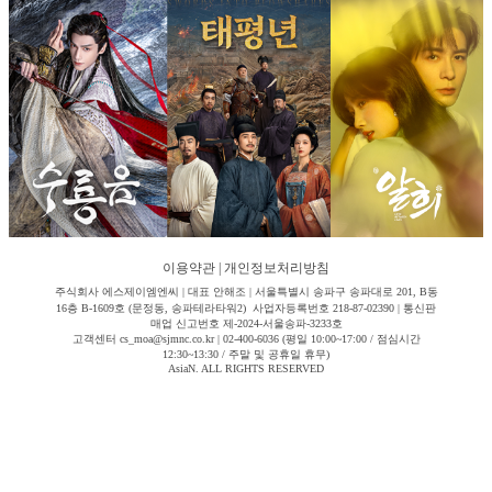
이용약관
|
개인정보처리방침
주식회사 에스제이엠엔씨 | 대표 안해조 | 서울특별시 송파구 송파대로 201, B동
16층 B-1609호 (문정동, 송파테라타워2) 사업자등록번호 218-87-02390 | 통신판
매업 신고번호 제-2024-서울송파-3233호
고객센터 cs_moa@sjmnc.co.kr | 02-400-6036 (평일 10:00~17:00 / 점심시간
12:30~13:30 / 주말 및 공휴일 휴무)
AsiaN. ALL RIGHTS RESERVED