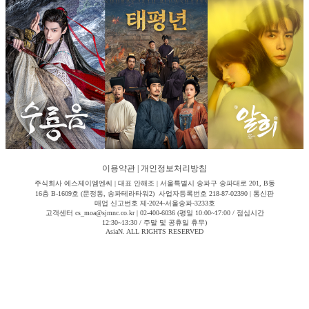
이용약관
|
개인정보처리방침
주식회사 에스제이엠엔씨 | 대표 안해조 | 서울특별시 송파구 송파대로 201, B동
16층 B-1609호 (문정동, 송파테라타워2) 사업자등록번호 218-87-02390 | 통신판
매업 신고번호 제-2024-서울송파-3233호
고객센터 cs_moa@sjmnc.co.kr | 02-400-6036 (평일 10:00~17:00 / 점심시간
12:30~13:30 / 주말 및 공휴일 휴무)
AsiaN. ALL RIGHTS RESERVED