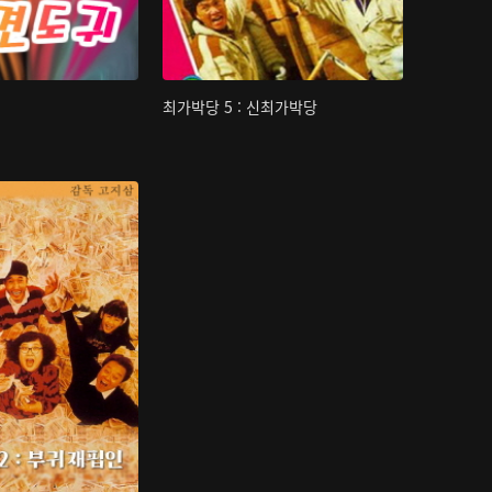
최가박당 5 : 신최가박당