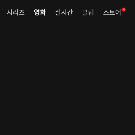
시리즈
영화
실시간
클립
스토어
N