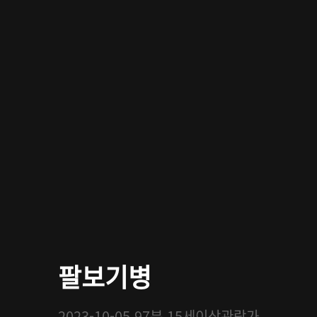
팔보기병
2023-10-05
97분
15세이상관람가