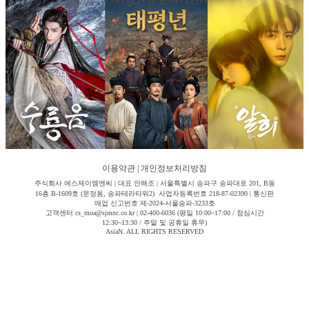
이용약관
|
개인정보처리방침
주식회사 에스제이엠엔씨 | 대표 안해조 | 서울특별시 송파구 송파대로 201, B동
16층 B-1609호 (문정동, 송파테라타워2) 사업자등록번호 218-87-02390 | 통신판
매업 신고번호 제-2024-서울송파-3233호
고객센터 cs_moa@sjmnc.co.kr | 02-400-6036 (평일 10:00~17:00 / 점심시간
12:30~13:30 / 주말 및 공휴일 휴무)
AsiaN. ALL RIGHTS RESERVED