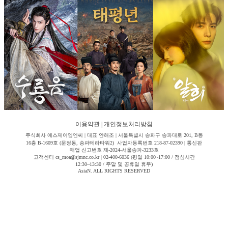
이용약관
|
개인정보처리방침
주식회사 에스제이엠엔씨 | 대표 안해조 | 서울특별시 송파구 송파대로 201, B동
16층 B-1609호 (문정동, 송파테라타워2) 사업자등록번호 218-87-02390 | 통신판
매업 신고번호 제-2024-서울송파-3233호
고객센터 cs_moa@sjmnc.co.kr | 02-400-6036 (평일 10:00~17:00 / 점심시간
12:30~13:30 / 주말 및 공휴일 휴무)
AsiaN. ALL RIGHTS RESERVED