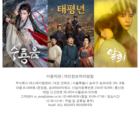
이용약관
|
개인정보처리방침
주식회사 에스제이엠엔씨 | 대표 안해조 | 서울특별시 송파구 송파대로 201, B동
16층 B-1609호 (문정동, 송파테라타워2) 사업자등록번호 218-87-02390 | 통신판
매업 신고번호 제-2024-서울송파-3233호
고객센터 cs_moa@sjmnc.co.kr | 02-400-6036 (평일 10:00~17:00 / 점심시간
12:30~13:30 / 주말 및 공휴일 휴무)
AsiaN. ALL RIGHTS RESERVED