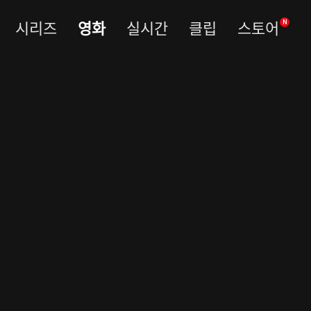
시리즈
영화
실시간
클립
스토어
N