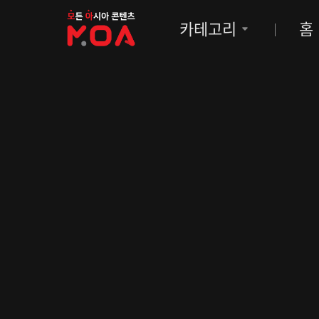
MOA
카테고리
홈