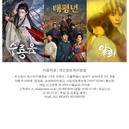
이용약관
|
개인정보처리방침
주식회사 에스제이엠엔씨 | 대표 안해조 | 서울특별시 송파구 송파대로 201, B동
16층 B-1609호 (문정동, 송파테라타워2) 사업자등록번호 218-87-02390 | 통신판
매업 신고번호 제-2024-서울송파-3233호
고객센터 cs_moa@sjmnc.co.kr | 02-400-6036 (평일 10:00~17:00 / 점심시간
12:30~13:30 / 주말 및 공휴일 휴무)
AsiaN. ALL RIGHTS RESERVED