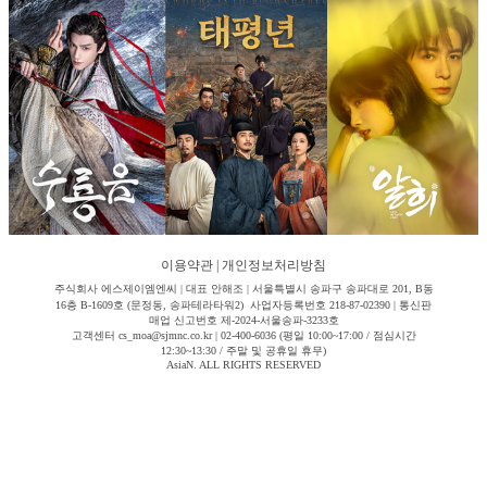
이용약관
|
개인정보처리방침
주식회사 에스제이엠엔씨 | 대표 안해조 | 서울특별시 송파구 송파대로 201, B동
16층 B-1609호 (문정동, 송파테라타워2) 사업자등록번호 218-87-02390 | 통신판
매업 신고번호 제-2024-서울송파-3233호
고객센터 cs_moa@sjmnc.co.kr | 02-400-6036 (평일 10:00~17:00 / 점심시간
12:30~13:30 / 주말 및 공휴일 휴무)
AsiaN. ALL RIGHTS RESERVED