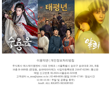
이용약관
|
개인정보처리방침
주식회사 에스제이엠엔씨 | 대표 안해조 | 서울특별시 송파구 송파대로 201, B동
16층 B-1609호 (문정동, 송파테라타워2) 사업자등록번호 218-87-02390 | 통신판
매업 신고번호 제-2024-서울송파-3233호
고객센터 cs_moa@sjmnc.co.kr | 02-400-6036 (평일 10:00~17:00 / 점심시간
12:30~13:30 / 주말 및 공휴일 휴무)
AsiaN. ALL RIGHTS RESERVED