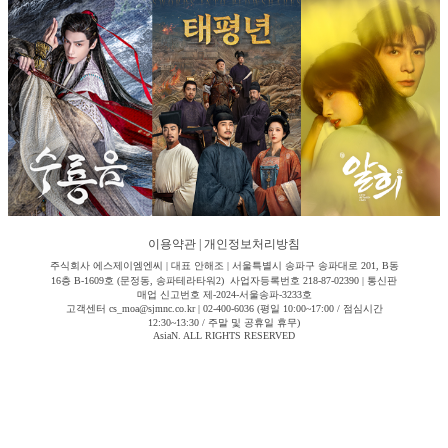
이용약관
|
개인정보처리방침
주식회사 에스제이엠엔씨 | 대표 안해조 | 서울특별시 송파구 송파대로 201, B동
16층 B-1609호 (문정동, 송파테라타워2) 사업자등록번호 218-87-02390 | 통신판
매업 신고번호 제-2024-서울송파-3233호
고객센터 cs_moa@sjmnc.co.kr | 02-400-6036 (평일 10:00~17:00 / 점심시간
12:30~13:30 / 주말 및 공휴일 휴무)
AsiaN. ALL RIGHTS RESERVED