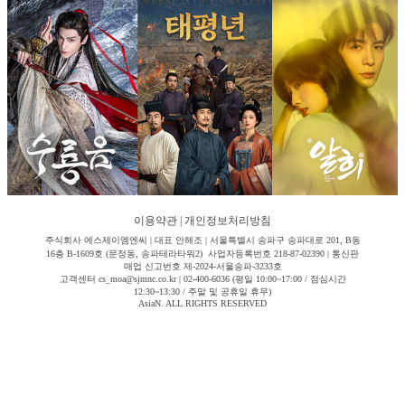
이용약관
|
개인정보처리방침
주식회사 에스제이엠엔씨 | 대표 안해조 | 서울특별시 송파구 송파대로 201, B동
16층 B-1609호 (문정동, 송파테라타워2) 사업자등록번호 218-87-02390 | 통신판
매업 신고번호 제-2024-서울송파-3233호
고객센터 cs_moa@sjmnc.co.kr | 02-400-6036 (평일 10:00~17:00 / 점심시간
12:30~13:30 / 주말 및 공휴일 휴무)
AsiaN. ALL RIGHTS RESERVED