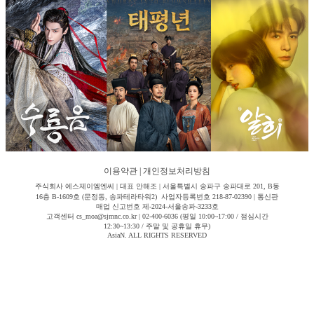
이용약관
|
개인정보처리방침
주식회사 에스제이엠엔씨 | 대표 안해조 | 서울특별시 송파구 송파대로 201, B동
16층 B-1609호 (문정동, 송파테라타워2) 사업자등록번호 218-87-02390 | 통신판
매업 신고번호 제-2024-서울송파-3233호
고객센터 cs_moa@sjmnc.co.kr | 02-400-6036 (평일 10:00~17:00 / 점심시간
12:30~13:30 / 주말 및 공휴일 휴무)
AsiaN. ALL RIGHTS RESERVED