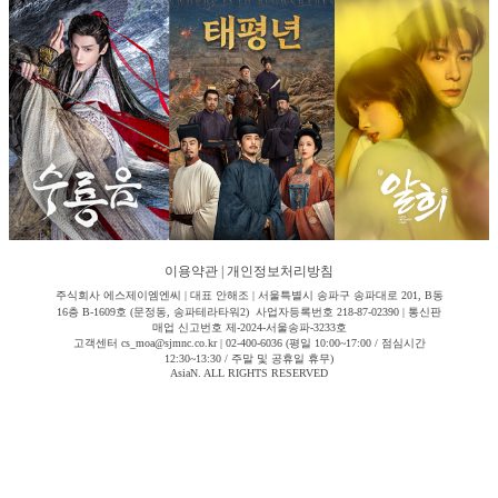
이용약관
|
개인정보처리방침
주식회사 에스제이엠엔씨 | 대표 안해조 | 서울특별시 송파구 송파대로 201, B동
16층 B-1609호 (문정동, 송파테라타워2) 사업자등록번호 218-87-02390 | 통신판
매업 신고번호 제-2024-서울송파-3233호
고객센터 cs_moa@sjmnc.co.kr | 02-400-6036 (평일 10:00~17:00 / 점심시간
12:30~13:30 / 주말 및 공휴일 휴무)
AsiaN. ALL RIGHTS RESERVED