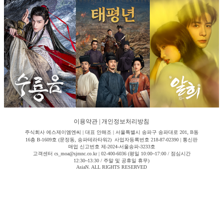
이용약관
|
개인정보처리방침
주식회사 에스제이엠엔씨 | 대표 안해조 | 서울특별시 송파구 송파대로 201, B동
16층 B-1609호 (문정동, 송파테라타워2) 사업자등록번호 218-87-02390 | 통신판
매업 신고번호 제-2024-서울송파-3233호
고객센터 cs_moa@sjmnc.co.kr | 02-400-6036 (평일 10:00~17:00 / 점심시간
12:30~13:30 / 주말 및 공휴일 휴무)
AsiaN. ALL RIGHTS RESERVED