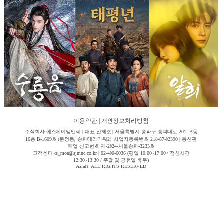
이용약관
|
개인정보처리방침
주식회사 에스제이엠엔씨 | 대표 안해조 | 서울특별시 송파구 송파대로 201, B동
16층 B-1609호 (문정동, 송파테라타워2) 사업자등록번호 218-87-02390 | 통신판
매업 신고번호 제-2024-서울송파-3233호
고객센터 cs_moa@sjmnc.co.kr | 02-400-6036 (평일 10:00~17:00 / 점심시간
12:30~13:30 / 주말 및 공휴일 휴무)
AsiaN. ALL RIGHTS RESERVED