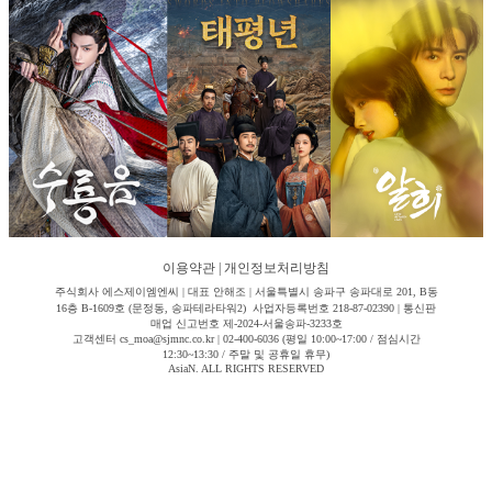
이용약관
|
개인정보처리방침
주식회사 에스제이엠엔씨 | 대표 안해조 | 서울특별시 송파구 송파대로 201, B동
16층 B-1609호 (문정동, 송파테라타워2) 사업자등록번호 218-87-02390 | 통신판
매업 신고번호 제-2024-서울송파-3233호
고객센터 cs_moa@sjmnc.co.kr | 02-400-6036 (평일 10:00~17:00 / 점심시간
12:30~13:30 / 주말 및 공휴일 휴무)
AsiaN. ALL RIGHTS RESERVED