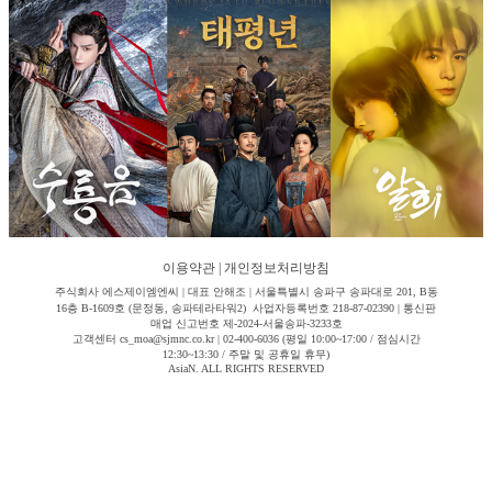
이용약관
|
개인정보처리방침
주식회사 에스제이엠엔씨 | 대표 안해조 | 서울특별시 송파구 송파대로 201, B동
16층 B-1609호 (문정동, 송파테라타워2) 사업자등록번호 218-87-02390 | 통신판
매업 신고번호 제-2024-서울송파-3233호
고객센터 cs_moa@sjmnc.co.kr | 02-400-6036 (평일 10:00~17:00 / 점심시간
12:30~13:30 / 주말 및 공휴일 휴무)
AsiaN. ALL RIGHTS RESERVED