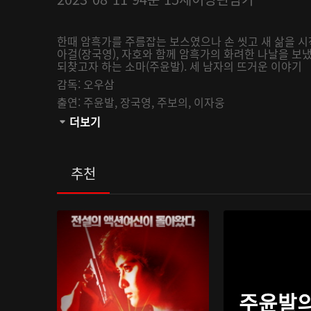
한때 암흑가를 주름잡는 보스였으나 손 씻고 새 삶을 시작
아걸(장국영), 자호와 함께 암흑가의 화려한 나날을 보
되찾고자 하는 소마(주윤발). 세 남자의 뜨거운 이야기
감독:
오우삼
출연:
주윤발,
장국영,
주보의,
이자웅
관람등급:
더보기
추천
주윤발의