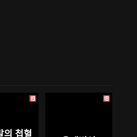
발의 첩혈