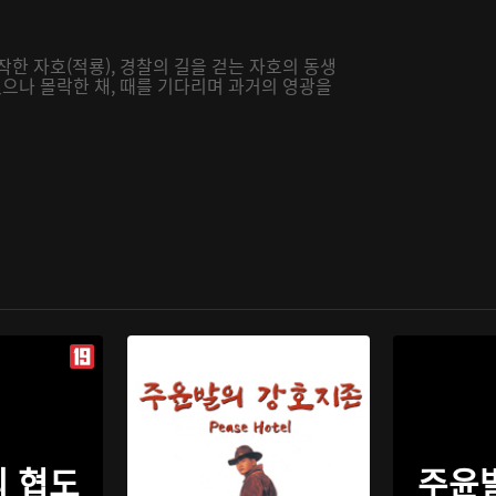
한 자호(적룡), 경찰의 길을 걷는 자호의 동생
냈으나 몰락한 채, 때를 기다리며 과거의 영광을
 협도
주윤