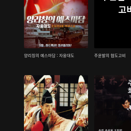
고
양리칭의 예스마담 : 자웅대도
주윤발의 협도고비