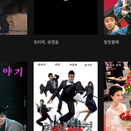
유타락, 유영웅
동방불패