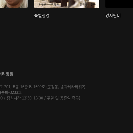
폭렬형경
양자탄비
처리방침
01, B동 16층 B-1609호 (문정동, 송파테라타워2)
울송파-3233호
:00 / 점심시간 12:30~13:30 / 주말 및 공휴일 휴무)