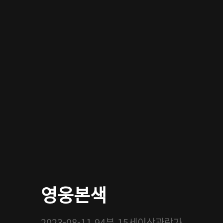
영웅본색
2023-08-11
94분
15세이상관람가