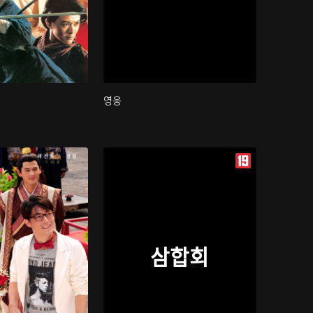
영웅
삼합회