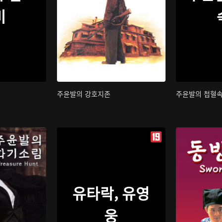
비
주윤발의 강호지존
주윤발의 첩혈
유타락, 유영
웅