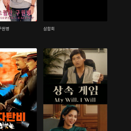
구원병
삼합회