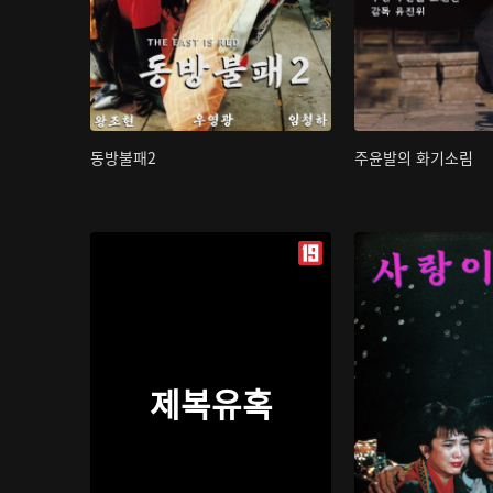
동방불패2
주윤발의 화기소림
제복유혹