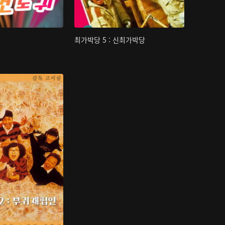
최가박당 5 : 신최가박당