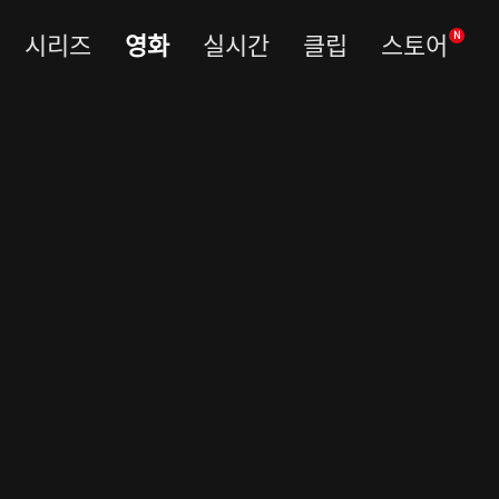
시리즈
영화
실시간
클립
스토어
N