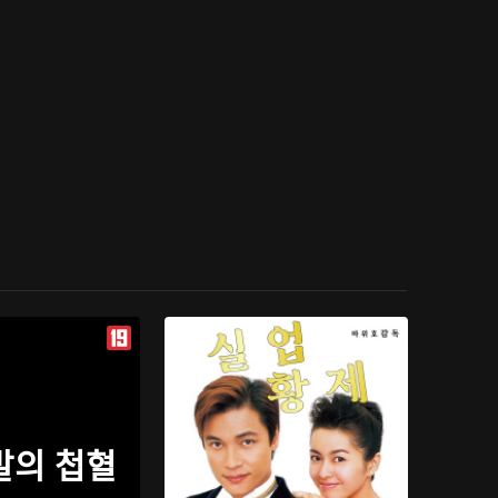
발의 첩혈