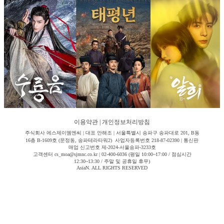
이용약관
|
개인정보처리방침
주식회사 에스제이엠엔씨 | 대표 안해조 | 서울특별시 송파구 송파대로 201, B동
16층 B-1609호 (문정동, 송파테라타워2) 사업자등록번호 218-87-02390 | 통신판
매업 신고번호 제-2024-서울송파-3233호
고객센터 cs_moa@sjmnc.co.kr | 02-400-6036 (평일 10:00~17:00 / 점심시간
12:30~13:30 / 주말 및 공휴일 휴무)
AsiaN. ALL RIGHTS RESERVED