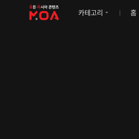
MOA
카테고리
홈