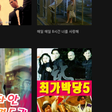
매일 매일 8시간 너를 사랑해