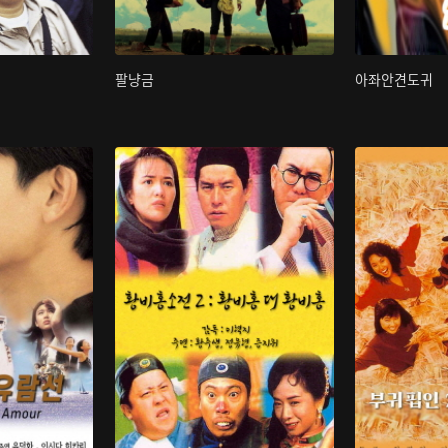
팔냥금
아좌안견도귀