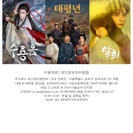
이용약관
|
개인정보처리방침
주식회사 에스제이엠엔씨 | 대표 안해조 | 서울특별시 송파구 송파대로 201, B동
16층 B-1609호 (문정동, 송파테라타워2) 사업자등록번호 218-87-02390 | 통신판
매업 신고번호 제-2024-서울송파-3233호
고객센터 cs_moa@sjmnc.co.kr | 02-400-6036 (평일 10:00~17:00 / 점심시간
12:30~13:30 / 주말 및 공휴일 휴무)
AsiaN. ALL RIGHTS RESERVED