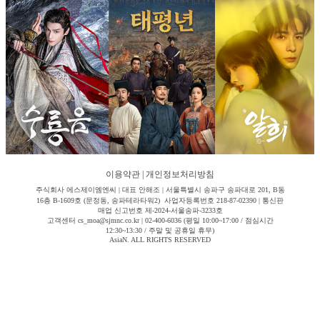
이용약관
|
개인정보처리방침
주식회사 에스제이엠엔씨 | 대표 안해조 | 서울특별시 송파구 송파대로 201, B동
16층 B-1609호 (문정동, 송파테라타워2) 사업자등록번호 218-87-02390 | 통신판
매업 신고번호 제-2024-서울송파-3233호
고객센터 cs_moa@sjmnc.co.kr | 02-400-6036 (평일 10:00~17:00 / 점심시간
12:30~13:30 / 주말 및 공휴일 휴무)
AsiaN. ALL RIGHTS RESERVED