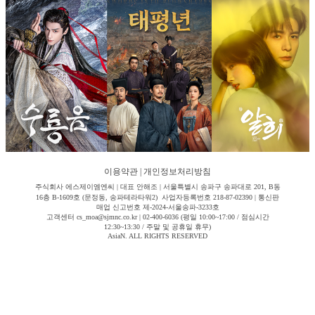
이용약관
|
개인정보처리방침
주식회사 에스제이엠엔씨 | 대표 안해조 | 서울특별시 송파구 송파대로 201, B동
16층 B-1609호 (문정동, 송파테라타워2) 사업자등록번호 218-87-02390 | 통신판
매업 신고번호 제-2024-서울송파-3233호
고객센터 cs_moa@sjmnc.co.kr | 02-400-6036 (평일 10:00~17:00 / 점심시간
12:30~13:30 / 주말 및 공휴일 휴무)
AsiaN. ALL RIGHTS RESERVED