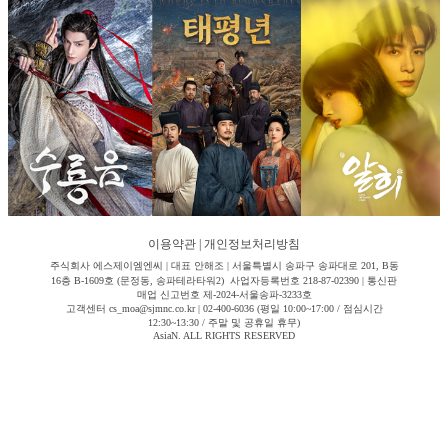
이용약관
|
개인정보처리방침
주식회사 에스제이엠엔씨 | 대표 안해조 | 서울특별시 송파구 송파대로 201, B동
16층 B-1609호 (문정동, 송파테라타워2) 사업자등록번호 218-87-02390 | 통신판
매업 신고번호 제-2024-서울송파-3233호
고객센터 cs_moa@sjmnc.co.kr | 02-400-6036 (평일 10:00~17:00 / 점심시간
12:30~13:30 / 주말 및 공휴일 휴무)
AsiaN. ALL RIGHTS RESERVED