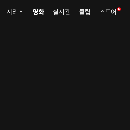
시리즈
영화
실시간
클립
스토어
N