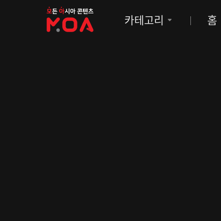
MOA
카테고리
홈