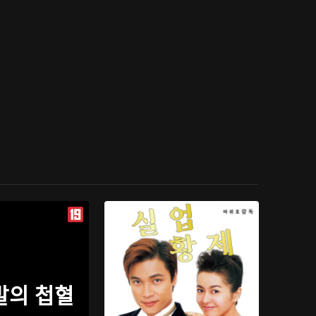
발의 첩혈