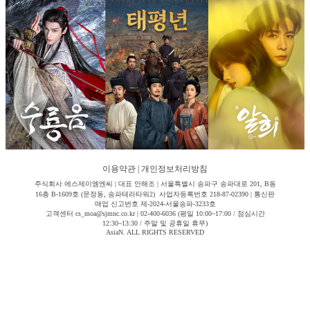
이용약관
|
개인정보처리방침
주식회사 에스제이엠엔씨 | 대표 안해조 | 서울특별시 송파구 송파대로 201, B동
16층 B-1609호 (문정동, 송파테라타워2) 사업자등록번호 218-87-02390 | 통신판
매업 신고번호 제-2024-서울송파-3233호
고객센터 cs_moa@sjmnc.co.kr | 02-400-6036 (평일 10:00~17:00 / 점심시간
12:30~13:30 / 주말 및 공휴일 휴무)
AsiaN. ALL RIGHTS RESERVED