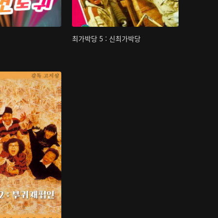
최가박당 5 : 신최가박당