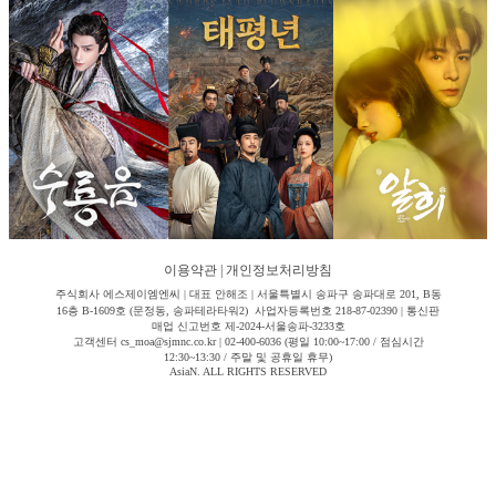
이용약관
|
개인정보처리방침
주식회사 에스제이엠엔씨 | 대표 안해조 | 서울특별시 송파구 송파대로 201, B동
16층 B-1609호 (문정동, 송파테라타워2) 사업자등록번호 218-87-02390 | 통신판
매업 신고번호 제-2024-서울송파-3233호
고객센터 cs_moa@sjmnc.co.kr | 02-400-6036 (평일 10:00~17:00 / 점심시간
12:30~13:30 / 주말 및 공휴일 휴무)
AsiaN. ALL RIGHTS RESERVED